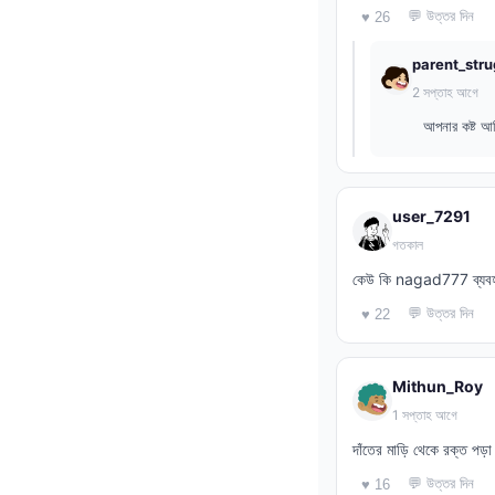
💬 উত্তর দিন
♥ 26
parent_stru
2 সপ্তাহ আগে
আপনার কষ্ট আম
user_7291
গতকাল
কেউ কি nagad777 ব্যবহার
💬 উত্তর দিন
♥ 22
Mithun_Roy
1 সপ্তাহ আগে
দাঁতের মাড়ি থেকে রক্ত পড
💬 উত্তর দিন
♥ 16