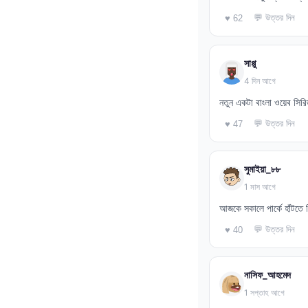
💬 উত্তর দিন
♥ 62
সাপ্পু
4 দিন আগে
নতুন একটা বাংলা ওয়েব সির
💬 উত্তর দিন
♥ 47
সুমাইয়া_৮৮
1 মাস আগে
আজকে সকালে পার্কে হাঁটতে গ
💬 উত্তর দিন
♥ 40
নাসিফ_আহমেদ
1 সপ্তাহ আগে