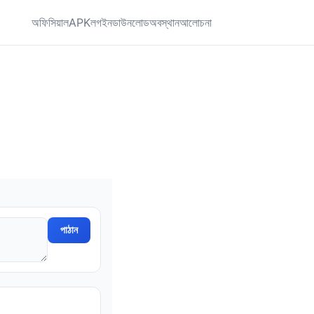
অফিসিয়াল
APK
লগইন
ডাউনলোড
অবস্থান
আলোচনা
পাঠান