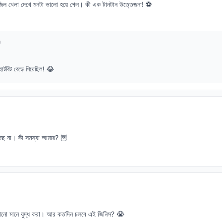
রাজিল খেলা দেখে মনটা ভালো হয়ে গেল। কী এক টানটান উত্তেজনা! ⚽️
n
্টবিট বেড়ে গিয়েছিল! 😂
সছে না। কী সমস্যা আমার? 🦉
 করানো মানে যুদ্ধ করা। আর কতদিন চলবে এই জিনিস? 😭