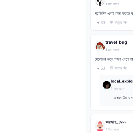
1 মাস আগে
প্রতিদিন একই কাজ করতে কর
💬 উত্তর দিন
♥ 39
travel_bug
1 মাস আগে
যেকোনো নতুন শহরে গেলে পাবল
💬 উত্তর দিন
♥ 53
local_explo
1 মাস আগে
একদম ঠিক বল
ফারজানা_১৯৮৮
2 দিন আগে