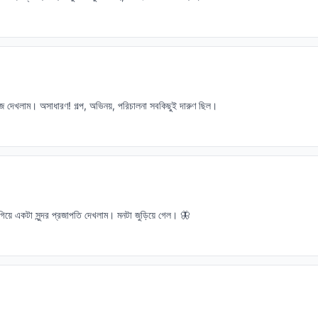
িজ দেখলাম। অসাধারণ! গল্প, অভিনয়, পরিচালনা সবকিছুই দারুণ ছিল।
িয়ে একটা সুন্দর প্রজাপতি দেখলাম। মনটা জুড়িয়ে গেল। 🦋