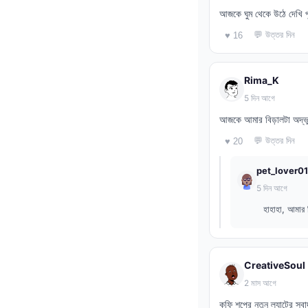
আজকে ঘুম থেকে উঠে দেখি পুর
💬 উত্তর দিন
♥ 16
Rima_K
5 দিন আগে
আজকে আমার বিড়ালটা অদ্ভু
💬 উত্তর দিন
♥ 20
pet_lover01
5 দিন আগে
হাহাহা, আমার
CreativeSoul
2 মাস আগে
কফি শপের নতুন ল্যাটের স্ব