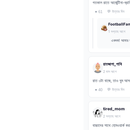
গতকাল রাতে আর্জেন্টিনা-ব্
💬 উত্তর দিন
♥ 61
FootballFa
1 সপ্তাহ আগে
একদম! আমার হার
রাতজাগা_পাখি
2 মাস আগে
রাত ৩টা বাজে, তাও ঘুম আ
💬 উত্তর দিন
♥ 40
tired_mom
2 সপ্তাহ আগে
বাচ্চাদের সাথে হোমওয়ার্ক