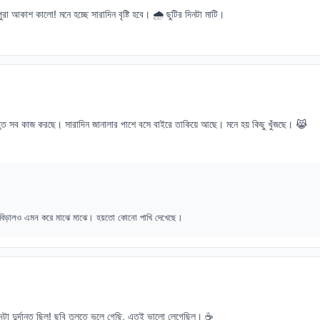
া আকাশ কালো! মনে হচ্ছে সারাদিন বৃষ্টি হবে। 🌧️ ছুটির দিনটা মাটি।
ত সব কাজ করছে। সারাদিন জানালার পাশে বসে বাইরে তাকিয়ে আছে। মনে হয় কিছু খুঁজছে। 😹
 বিড়ালও এমন করে মাঝে মাঝে। হয়তো কোনো পাখি দেখেছে।
াদটা দুর্দান্ত ছিল! ছবি তুলতে ভুলে গেছি, এতই ভালো লেগেছিল। ☕