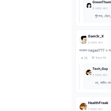
GreenThum
3 সপ্তাহ আগে
পুঁইশাক, ঢেঁড়
Gam3r_X
2 সপ্তাহ আগে
গতকাল nagad777 এ নতুন 
💬 উত্তর দিন
♥ 26
Tech_Guy
2 সপ্তাহ আগে
ওহ, আমিও দে
HealthFreak
1 সপ্তাহ আগে